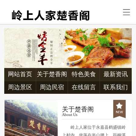
首页
关于楚香阁
特色美食
最新资讯
周边景区
网站首页
关于楚香阁
特色美食
最新资讯
周边民宿
周边景区
周边民宿
在线留言
联系我们
交通信息
关于楚香阁
About Us
联系我们
岭上人家位于永嘉县鹤盛镇岭
上村内，坐落在半山腰上，距楠溪