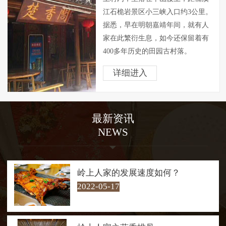
江石桅岩景区小三峡入口约3公里。
据悉，早在明朝嘉靖年间，就有人
家在此繁衍生息，如今还保留着有
400多年历史的田园古村落。
岭上人家背山面溪，四周山色
详细进入
青翠欲滴，空气清新异常，素有“天
然氧吧”之称，自然环境得天独厚。
村内房屋外观一仍其旧，显得朴素
最新资讯
大方，屋内却经过精心改造，已成
NEWS
茶肆客会。是问茶歇脚和享受腊洒
鸡黍式的 “农家乐”的绝好去处。
走在村口30多米长的铁索桥
上，游客仿佛进入了青山绿水的怀
岭上人家的发展速度如何？
抱，四周山色青翠欲滴，桥下溪流
2022-05-17
潺潺而过。溪流汇聚成几十米宽的
碧潭，清澈见底，最深处约两米。
每每经过，游客总会情不自禁地下