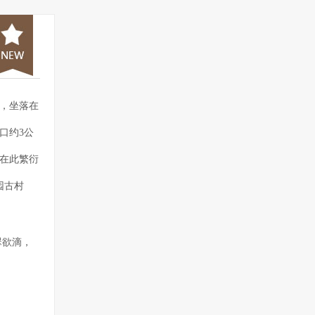
，坐落在
口约3公
在此繁衍
园古村
翠欲滴，
然环境得
朴素大