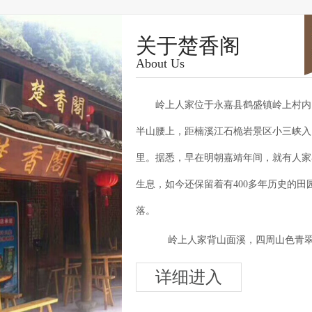
关于楚香阁
About Us
岭上人家位于永嘉县鹤盛镇岭上村内
半山腰上，距楠溪江石桅岩景区小三峡入
里。据悉，早在明朝嘉靖年间，就有人家
生息，如今还保留着有400多年历史的田
落。
岭上人家背山面溪，四周山色青
空气清新异常，素有“天然氧吧”之称，自
详细进入
天独厚。 村内房屋外观一仍其旧，显得