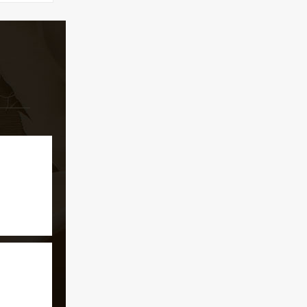
。是问茶
好去处。
游客仿佛
滴，桥下
潭，清澈
会情不自
的夜景也