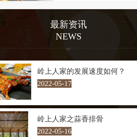
方，屋内却经过精心改造，已成茶肆客会
歇脚和享受腊洒鸡黍式的 “农家乐”的绝
最新资讯
走在村口30多米长的铁索桥上，
NEWS
进入了青山绿水的怀抱，四周山色青翠欲
溪流潺潺而过。溪流汇聚成几十米宽的碧
见底，最深处约两米。每每经过，游客总
岭上人家的发展速度如何？
禁地下水嬉戏。每到夜幕降临，岭上人家
2022-05-17
是一绝，让人流连忘返！
岭上人家之蒜香排骨
2022-05-16