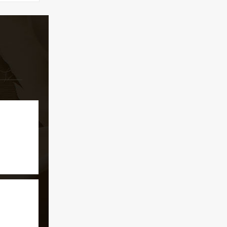
。是问茶
好去处。
游客仿佛
滴，桥下
潭，清澈
会情不自
的夜景也