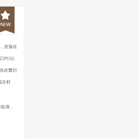
，坐落在
口约3公
在此繁衍
园古村
翠欲滴，
然环境得
朴素大