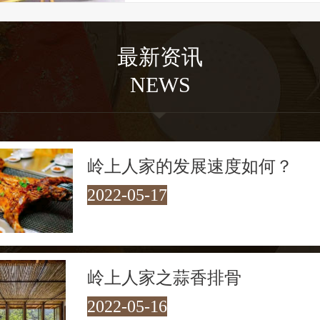
方，屋内却经过精心改造，已成茶肆客会
歇脚和享受腊洒鸡黍式的 “农家乐”的绝
最新资讯
走在村口30多米长的铁索桥上，
NEWS
进入了青山绿水的怀抱，四周山色青翠欲
溪流潺潺而过。溪流汇聚成几十米宽的碧
见底，最深处约两米。每每经过，游客总
岭上人家的发展速度如何？
禁地下水嬉戏。每到夜幕降临，岭上人家
2022-05-17
是一绝，让人流连忘返！
岭上人家之蒜香排骨
2022-05-16