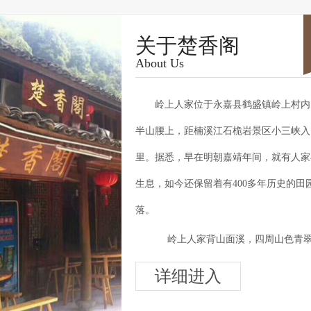
关于楚香阁
About Us
岭上人家位于永嘉县鹤盛镇岭上村内
半山腰上，距楠溪江石桅岩景区小三峡入
里。据悉，早在明朝嘉靖年间，就有人家
生息，如今还保留着有400多年历史的田
落。
岭上人家背山面溪，四周山色青
空气清新异常，素有“天然氧吧”之称，自
详细进入
天独厚。 村内房屋外观一仍其旧，显得