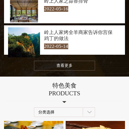
岭上人家之蒜香排骨
水嬉戏。每到夜幕降临，岭上人家
2022-05-16
的夜景也是一绝，让人流连忘返！
岭上人家烤全羊商家告诉你宫保
鸡丁的做法
2022-05-14
查看更多
特色美食
PRODUCTS
分类选择