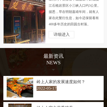
江石桅岩景区小三峡入口约3公里。
据悉，早在明朝嘉靖年间，就有人
家在此繁衍生息，如今还保留着有
400多年历史的田园古村落。
岭上人家背山面溪，四周山色
详细进入
青翠欲滴，空气清新异常，素有“天
然氧吧”之称，自然环境得天独厚。
村内房屋外观一仍其旧，显得朴素
最新资讯
大方，屋内却经过精心改造，已成
NEWS
茶肆客会。是问茶歇脚和享受腊洒
鸡黍式的 “农家乐”的绝好去处。
走在村口30多米长的铁索桥
上，游客仿佛进入了青山绿水的怀
岭上人家的发展速度如何？
抱，四周山色青翠欲滴，桥下溪流
2022-05-17
潺潺而过。溪流汇聚成几十米宽的
碧潭，清澈见底，最深处约两米。
每每经过，游客总会情不自禁地下