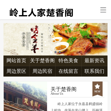
首页
关于楚香阁
特色美食
最新资讯
周边景区
网站首页
关于楚香阁
特色美食
最新资讯
周边民宿
周边景区
周边民宿
在线留言
联系我们
交通信息
关于楚香阁
About Us
联系我们
岭上人家位于永嘉县鹤盛镇岭
上村内，坐落在半山腰上，距楠溪