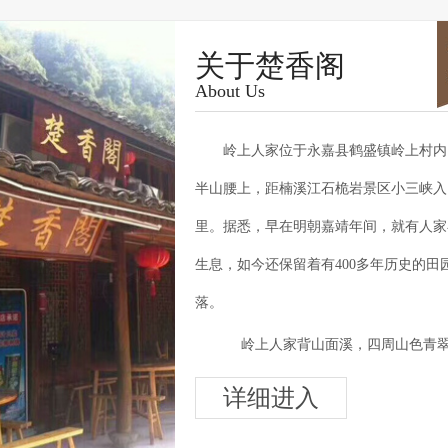
关于楚香阁
About Us
岭上人家位于永嘉县鹤盛镇岭上村内
半山腰上，距楠溪江石桅岩景区小三峡入
里。据悉，早在明朝嘉靖年间，就有人家
生息，如今还保留着有400多年历史的田
落。
岭上人家背山面溪，四周山色青
空气清新异常，素有“天然氧吧”之称，自
详细进入
天独厚。 村内房屋外观一仍其旧，显得