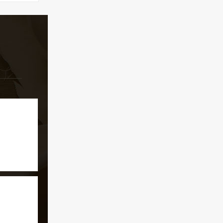
。是问茶
好去处。
游客仿佛
滴，桥下
潭，清澈
会情不自
的夜景也