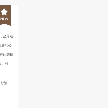
，坐落在
口约3公
在此繁衍
园古村
翠欲滴，
然环境得
朴素大