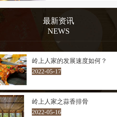
方，屋内却经过精心改造，已成茶肆客会
歇脚和享受腊洒鸡黍式的 “农家乐”的绝
最新资讯
走在村口30多米长的铁索桥上，
NEWS
进入了青山绿水的怀抱，四周山色青翠欲
溪流潺潺而过。溪流汇聚成几十米宽的碧
见底，最深处约两米。每每经过，游客总
岭上人家的发展速度如何？
禁地下水嬉戏。每到夜幕降临，岭上人家
2022-05-17
是一绝，让人流连忘返！
岭上人家之蒜香排骨
2022-05-16