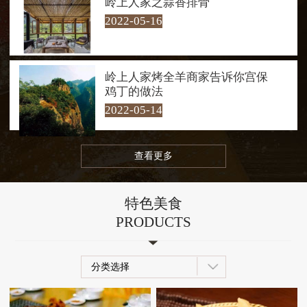
岭上人家之蒜香排骨
水嬉戏。每到夜幕降临，岭上人家
2022-05-16
的夜景也是一绝，让人流连忘返！
岭上人家烤全羊商家告诉你宫保
鸡丁的做法
2022-05-14
查看更多
特色美食
PRODUCTS
分类选择