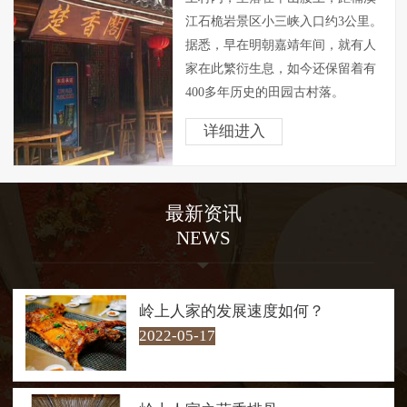
江石桅岩景区小三峡入口约3公里。
据悉，早在明朝嘉靖年间，就有人
家在此繁衍生息，如今还保留着有
400多年历史的田园古村落。
岭上人家背山面溪，四周山色
详细进入
青翠欲滴，空气清新异常，素有“天
然氧吧”之称，自然环境得天独厚。
村内房屋外观一仍其旧，显得朴素
最新资讯
大方，屋内却经过精心改造，已成
NEWS
茶肆客会。是问茶歇脚和享受腊洒
鸡黍式的 “农家乐”的绝好去处。
走在村口30多米长的铁索桥
上，游客仿佛进入了青山绿水的怀
岭上人家的发展速度如何？
抱，四周山色青翠欲滴，桥下溪流
2022-05-17
潺潺而过。溪流汇聚成几十米宽的
碧潭，清澈见底，最深处约两米。
每每经过，游客总会情不自禁地下