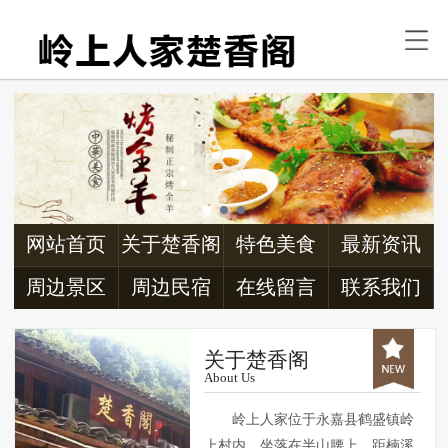
首页
关于楚香阁
特色美食
最新资讯
周边景区
网站首页
关于楚香阁
特色美食
最新资讯
周边民宿
周边景区
周边民宿
在线留言
联系我们
交通信息
关于楚香阁
About Us
联系我们
岭上人家位于永嘉县鹤盛镇岭
上村内，坐落在半山腰上，距楠溪